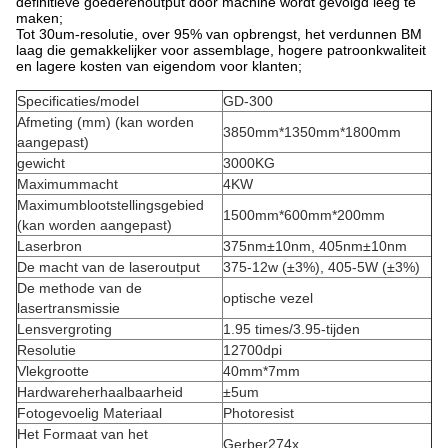
definitieve goederenoutput door machine wordt gevolgd leeg te
maken;
Tot 30um-resolutie, over 95% van opbrengst, het verdunnen BM
laag die gemakkelijker voor assemblage, hogere patroonkwaliteit
en lagere kosten van eigendom voor klanten;
Specificaties/model
GD-300
Afmeting (mm) (kan worden
3850mm*1350mm*1800mm
aangepast)
gewicht
3000KG
Maximummacht
4KW
Maximumblootstellingsgebied
1500mm*600mm*200mm
(kan worden aangepast)
Laserbron
375nm±10nm, 405nm±10nm
De macht van de laseroutput
375-12w (±3%), 405-5W (±3%)
De methode van de
optische vezel
lasertransmissie
Lensvergroting
1.95 times/3.95-tijden
Resolutie
12700dpi
Vlekgrootte
40mm*7mm
Hardwareherhaalbaarheid
±5um
Fotogevoelig Materiaal
Photoresist
Het Formaat van het
Gerber274x