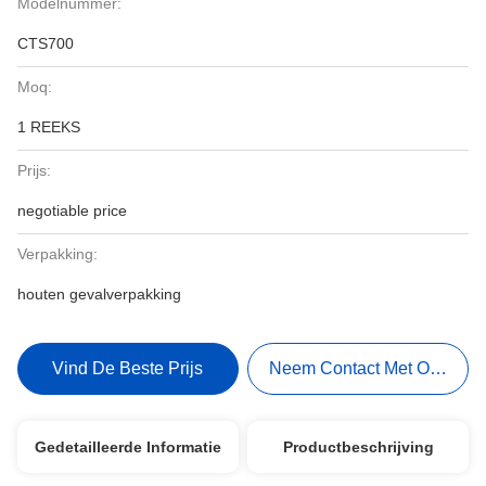
Modelnummer:
CTS700
Moq:
1 REEKS
Prijs:
negotiable price
Verpakking:
houten gevalverpakking
Vind De Beste Prijs
Neem Contact Met Ons Op
Gedetailleerde Informatie
Productbeschrijving