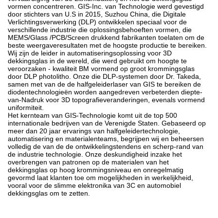
vormen concentreren. GIS-Inc. van Technologie werd gevestigd
door stichters van U.S in 2015, Suzhou China, die Digitale
Verlichtingsverwerking (DLP) ontwikkelen speciaal voor de
verschillende industrie die oplossingsbehoeften vormen, die
MEMS/Glass /PCB/Screen drukkend fabrikanten toelaten om de
beste weergaveresultaten met de hoogste productie te bereiken.
Wij zijn de leider in automatiseringsoplossing voor 3D
dekkingsglas in de wereld, die werd gebruikt om hoogte te
veroorzaken - kwaliteit BM vormend op groot krommingsglas
door DLP photolitho. Onze die DLP-systemen door Dr. Takeda,
samen met van de de halfgeleiderlaser van GIS te bereiken de
diodentechnologieën worden aangedreven verbeterden diepte-
van-Nadruk voor 3D topografieveranderingen, evenals vormend
uniformiteit.
Het kernteam van GIS-Technologie komt uit de top 500
internationale bedrijven van de Verenigde Staten. Gebaseerd op
meer dan 20 jaar ervarings van halfgeleidertechnologie,
automatisering en materialenteams, begrijpen wij en beheersen
volledig de van de de ontwikkelingstendens en scherp-rand van
de industrie technologie. Onze deskundigheid inzake het
overbrengen van patronen op de materialen van het
dekkingsglas op hoog krommingsniveau en onregelmatig
gevormd laat klanten toe om mogelijkheden in werkelijkheid,
vooral voor de slimme elektronika van 3C en automobiel
dekkingsglas om te zetten.