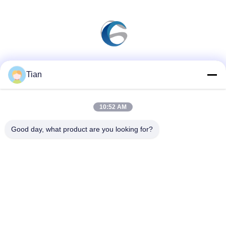
Sociale media
Tian
10:52 AM
Snel contact
Good day, what product are you looking for?
Telefoon
86--13625276829
E-mail
fannie.tian@gis-group.com.cn
Adres
Vloer 2, die 2, Ruijing-de Bouw, No.868, Jinshan-