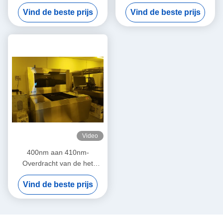
voertuigglas 133LPI LDI
133LPI Machine 2540dpi
Vind de beste prijs
Vind de beste prijs
Video
400nm aan 410nm-
Overdracht van de het
Overdrukplaatjehitte van de
Vind de beste prijs
Laser de Directe Weergave
133LPI