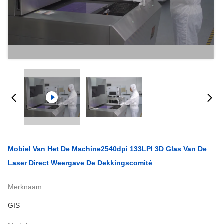
Mobiel Van Het De Machine2540dpi 133LPI 3D Glas Van De
Laser Direct Weergave De Dekkingscomité
Merknaam:
GIS