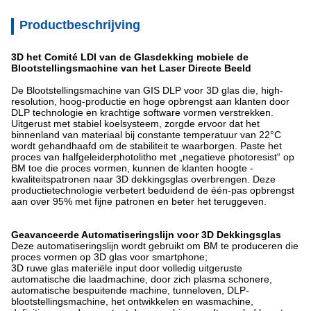
Productbeschrijving
3D het Comité LDI van de Glasdekking mobiele de
Blootstellingsmachine van het Laser Directe Beeld
De Blootstellingsmachine van GIS DLP voor 3D glas die, high-
resolution, hoog-productie en hoge opbrengst aan klanten door
DLP technologie en krachtige software vormen verstrekken.
Uitgerust met stabiel koelsysteem, zorgde ervoor dat het
binnenland van materiaal bij constante temperatuur van 22°C
wordt gehandhaafd om de stabiliteit te waarborgen. Paste het
proces van halfgeleiderphotolitho met „negatieve photoresist“ op
BM toe die proces vormen, kunnen de klanten hoogte -
kwaliteitspatronen naar 3D dekkingsglas overbrengen. Deze
productietechnologie verbetert beduidend de één-pas opbrengst
aan over 95% met fijne patronen en beter het teruggeven.
Geavanceerde Automatiseringslijn voor 3D Dekkingsglas
Deze automatiseringslijn wordt gebruikt om BM te produceren die
proces vormen op 3D glas voor smartphone;
3D ruwe glas materiële input door volledig uitgeruste
automatische die laadmachine, door zich plasma schonere,
automatische bespuitende machine, tunneloven, DLP-
blootstellingsmachine, het ontwikkelen en wasmachine,