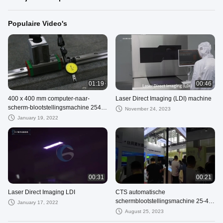
Populaire Video's
01:19
00:46
400 x 400 mm computer-naar-
Laser Direct Imaging (LDI) machine
scherm-blootstellingsmachine 2540
November 24, 2023
dpi CTS100
January 19, 2022
00:31
00:21
Laser Direct Imaging LDI
CTS automatische
schermblootstellingsmachine 25-45
January 17, 2022
mm LDI-apparatuur
August 25, 2023