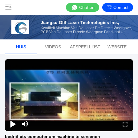
Chatten
Contact
Jiangsu GIS Laser Technologies Inc.,
Kwaliteit Machine Van De Laser De Directe Weergave,
PCB Van De Laser Directe Weergave Fabrikant Uit
China
HUIS
VIDEOS
AFSPEELLIJST
WEBSITE
bedrijf cts computer om machine te screenen