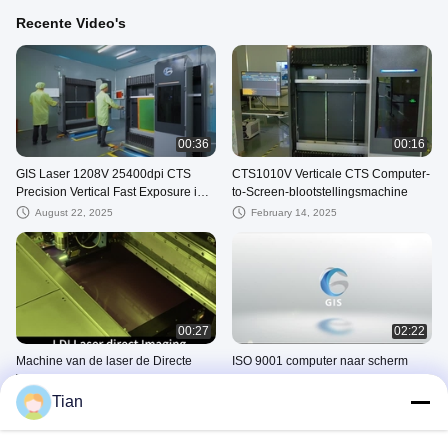
Recente Video's
00:36
00:16
GIS Laser 1208V 25400dpi CTS
CTS1010V Verticale CTS Computer-
Precision Vertical Fast Exposure in
to-Screen-blootstellingsmachine
Computer-to-Screen Imaging
August 22, 2025
February 14, 2025
00:27
02:22
Machine van de laser de Directe
ISO 9001 computer naar scherm
Weergave
waarop de textielsticker van de
machine wordt blootgesteld
Tian
October 22, 2024
October 22, 2024
Andere Video's