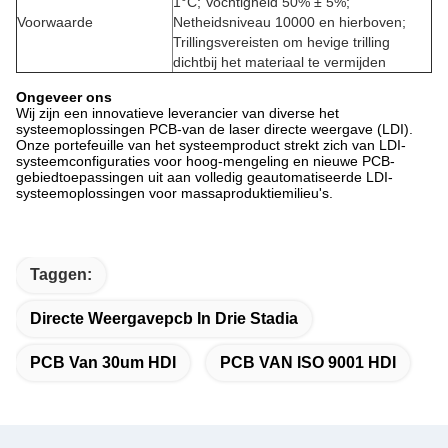
1°C; Vochtigheid 50% ± 5%;
Voorwaarde
Netheidsniveau 10000 en hierboven;
Trillingsvereisten om hevige trilling
dichtbij het materiaal te vermijden
Ongeveer ons
Wij zijn een innovatieve leverancier van diverse het
systeemoplossingen PCB-van de laser directe weergave (LDI).
Onze portefeuille van het systeemproduct strekt zich van LDI-
systeemconfiguraties voor hoog-mengeling en nieuwe PCB-
gebiedtoepassingen uit aan volledig geautomatiseerde LDI-
systeemoplossingen voor massaproduktiemilieu's.
Taggen:
Directe Weergavepcb In Drie Stadia
PCB Van 30um HDI
PCB VAN ISO 9001 HDI