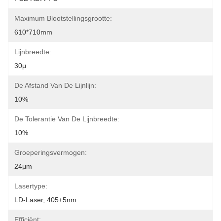
Maximum Blootstellingsgrootte:
610*710mm
Lijnbreedte:
30μ
De Afstand Van De Lijnlijn:
10%
De Tolerantie Van De Lijnbreedte:
10%
Groeperingsvermogen:
24μm
Lasertype:
LD-Laser, 405±5nm
Efficiënt: