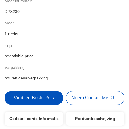
Modelnummer:
DPX230
Moq:
1 reeks
Prijs:
negotiable price
Verpakking:
houten gevalverpakking
Vind De Beste Prijs
Neem Contact Met Ons Op
Gedetailleerde Informatie
Productbeschrijving