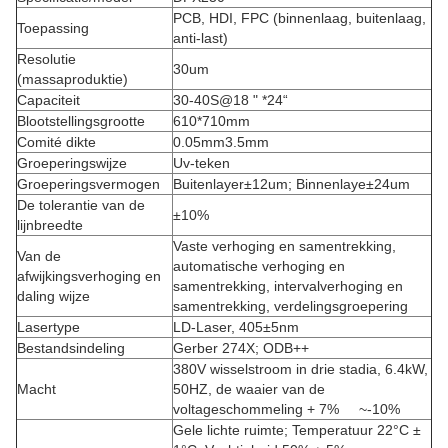
PCB, HDI, FPC (binnenlaag, buitenlaag,
Toepassing
anti-last)
Resolutie
30um
(massaproduktie)
Capaciteit
30-40S@18 " *24“
Blootstellingsgrootte
610*710mm
Comité dikte
0.05mm3.5mm
Groeperingswijze
Uv-teken
Groeperingsvermogen
Buitenlayer±12um; Binnenlaye±24um
De tolerantie van de
±10%
lijnbreedte
Vaste verhoging en samentrekking,
Van de
automatische verhoging en
afwijkingsverhoging en
samentrekking, intervalverhoging en
daling wijze
samentrekking, verdelingsgroepering
Lasertype
LD-Laser, 405±5nm
Bestandsindeling
Gerber 274X; ODB++
380V wisselstroom in drie stadia, 6.4kW,
Macht
50HZ, de waaier van de
voltageschommeling + 7% ~-10%
Gele lichte ruimte; Temperatuur 22°C ±