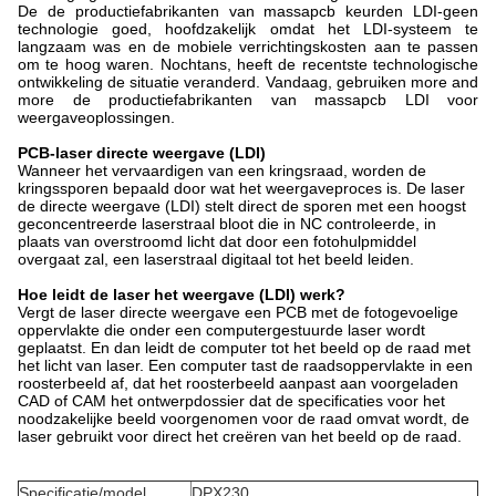
De de productiefabrikanten van massapcb keurden LDI-geen
technologie goed, hoofdzakelijk omdat het LDI-systeem te
langzaam was en de mobiele verrichtingskosten aan te passen
om te hoog waren. Nochtans, heeft de recentste technologische
ontwikkeling de situatie veranderd. Vandaag, gebruiken more and
more de productiefabrikanten van massapcb LDI voor
weergaveoplossingen.
PCB-laser directe weergave (LDI)
Wanneer het vervaardigen van een kringsraad, worden de
kringssporen bepaald door wat het weergaveproces is. De laser
de directe weergave (LDI) stelt direct de sporen met een hoogst
geconcentreerde laserstraal bloot die in NC controleerde, in
plaats van overstroomd licht dat door een fotohulpmiddel
overgaat zal, een laserstraal digitaal tot het beeld leiden.
Hoe leidt de laser het weergave (LDI) werk?
Vergt de laser directe weergave een PCB met de fotogevoelige
oppervlakte die onder een computergestuurde laser wordt
geplaatst. En dan leidt de computer tot het beeld op de raad met
het licht van laser. Een computer tast de raadsoppervlakte in een
roosterbeeld af, dat het roosterbeeld aanpast aan voorgeladen
CAD of CAM het ontwerpdossier dat de specificaties voor het
noodzakelijke beeld voorgenomen voor de raad omvat wordt, de
laser gebruikt voor direct het creëren van het beeld op de raad.
Specificatie/model
DPX230