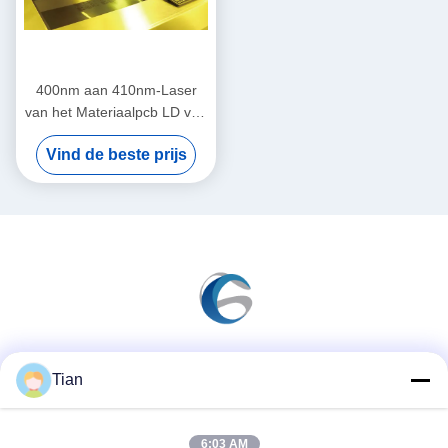
400nm aan 410nm-Laser
van het Materiaalpcb LD van
de Laser de Directe
Vind de beste prijs
Weergave
Sociale media
Tian
6:03 AM