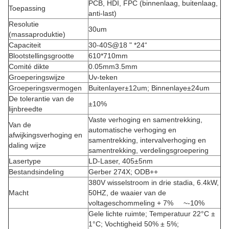
PCB, HDI, FPC (binnenlaag, buitenlaag,
Toepassing
anti-last)
Resolutie
30um
(massaproduktie)
Capaciteit
30-40S@18 " *24“
Blootstellingsgrootte
610*710mm
Comité dikte
0.05mm3.5mm
Groeperingswijze
Uv-teken
Groeperingsvermogen
Buitenlayer±12um; Binnenlaye±24um
De tolerantie van de
±10%
lijnbreedte
Vaste verhoging en samentrekking,
Van de
automatische verhoging en
afwijkingsverhoging en
samentrekking, intervalverhoging en
daling wijze
samentrekking, verdelingsgroepering
Lasertype
LD-Laser, 405±5nm
Bestandsindeling
Gerber 274X; ODB++
380V wisselstroom in drie stadia, 6.4kW,
Macht
50HZ, de waaier van de
voltageschommeling + 7% ~-10%
Gele lichte ruimte; Temperatuur 22°C ±
1°C; Vochtigheid 50% ± 5%;