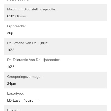
Maximum Blootstellingsgrootte:
610*710mm
Lijnbreedte:
30μ
De Afstand Van De Lijnlijn:
10%
De Tolerantie Van De Lijnbreedte:
10%
Groeperingsvermogen:
24μm
Lasertype:
LD-Laser, 405±5nm
Efficiënt: