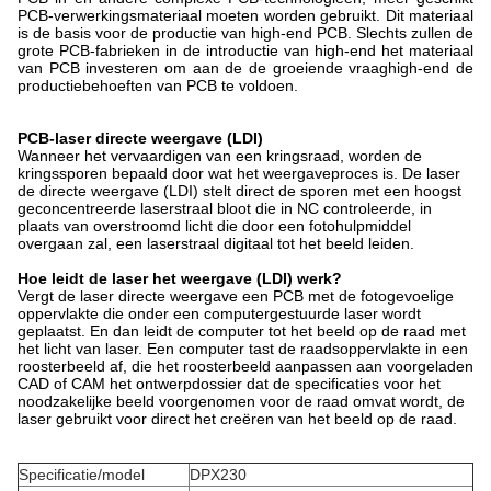
PCB-verwerkingsmateriaal moeten worden gebruikt. Dit materiaal
is de basis voor de productie van high-end PCB. Slechts zullen de
grote PCB-fabrieken in de introductie van high-end het materiaal
van PCB investeren om aan de de groeiende vraaghigh-end de
productiebehoeften van PCB te voldoen.
PCB-laser directe weergave (LDI)
Wanneer het vervaardigen van een kringsraad, worden de
kringssporen bepaald door wat het weergaveproces is. De laser
de directe weergave (LDI) stelt direct de sporen met een hoogst
geconcentreerde laserstraal bloot die in NC controleerde, in
plaats van overstroomd licht die door een fotohulpmiddel
overgaan zal, een laserstraal digitaal tot het beeld leiden.
Hoe leidt de laser het weergave (LDI) werk?
Vergt de laser directe weergave een PCB met de fotogevoelige
oppervlakte die onder een computergestuurde laser wordt
geplaatst. En dan leidt de computer tot het beeld op de raad met
het licht van laser. Een computer tast de raadsoppervlakte in een
roosterbeeld af, die het roosterbeeld aanpassen aan voorgeladen
CAD of CAM het ontwerpdossier dat de specificaties voor het
noodzakelijke beeld voorgenomen voor de raad omvat wordt, de
laser gebruikt voor direct het creëren van het beeld op de raad.
Specificatie/model
DPX230