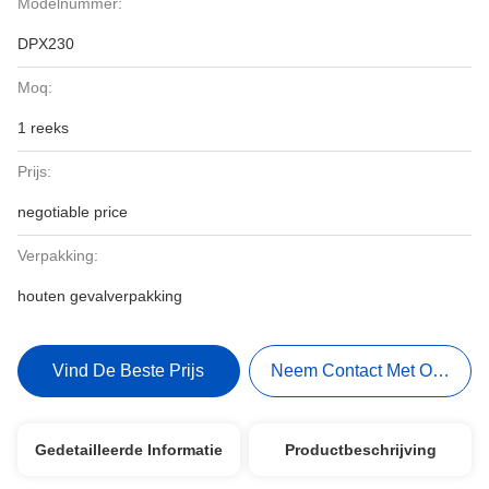
Modelnummer:
DPX230
Moq:
1 reeks
Prijs:
negotiable price
Verpakking:
houten gevalverpakking
Vind De Beste Prijs
Neem Contact Met Ons Op
Gedetailleerde Informatie
Productbeschrijving