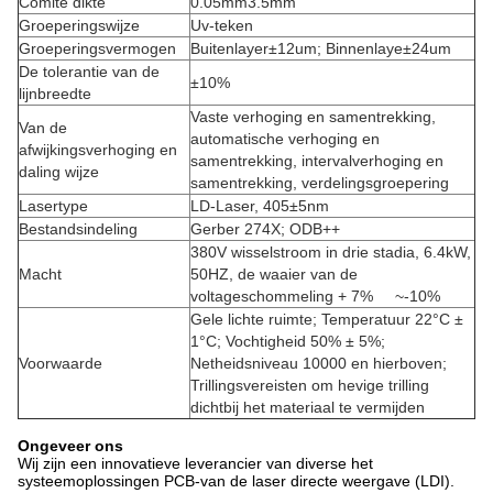
Comité dikte
0.05mm3.5mm
Groeperingswijze
Uv-teken
Groeperingsvermogen
Buitenlayer±12um; Binnenlaye±24um
De tolerantie van de
±10%
lijnbreedte
Vaste verhoging en samentrekking,
Van de
automatische verhoging en
afwijkingsverhoging en
samentrekking, intervalverhoging en
daling wijze
samentrekking, verdelingsgroepering
Lasertype
LD-Laser, 405±5nm
Bestandsindeling
Gerber 274X; ODB++
380V wisselstroom in drie stadia, 6.4kW,
Macht
50HZ, de waaier van de
voltageschommeling + 7% ~-10%
Gele lichte ruimte; Temperatuur 22°C ±
1°C; Vochtigheid 50% ± 5%;
Voorwaarde
Netheidsniveau 10000 en hierboven;
Trillingsvereisten om hevige trilling
dichtbij het materiaal te vermijden
Ongeveer ons
Wij zijn een innovatieve leverancier van diverse het
systeemoplossingen PCB-van de laser directe weergave (LDI).