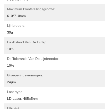
Maximum Blootstellingsgrootte:
610*710mm
Lijnbreedte:
30μ
De Afstand Van De Lijnlijn:
10%
De Tolerantie Van De Lijnbreedte:
10%
Groeperingsvermogen:
24μm
Lasertype:
LD-Laser, 405±5nm
Efficiënt: