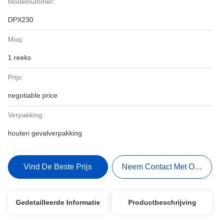
Modelnummer:
DPX230
Moq:
1 reeks
Prijs:
negotiable price
Verpakking:
houten gevalverpakking
Vind De Beste Prijs
Neem Contact Met Ons Op
Gedetailleerde Informatie
Productbeschrijving