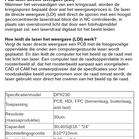
Wanneer het vervaardigen van een kringsraad, worden de
kringssporen bepaald door wat het weergaveproces is. De laser
de directe weergave (LDI) stelt direct de sporen met een hoogst
geconcentreerde laserstraal bloot die in NC controleerde, in
plaats van overstroomd licht dat door een fotohulpmiddel
overgaat zal, een laserstraal digitaal tot het beeld leiden.
Hoe leidt de laser het weergave (LDI) werk?
Vergt de laser directe weergave een PCB met de fotogevoelige
oppervlakte die onder een computergestuurde laser wordt
geplaatst. En dan leidt de computer tot het beeld op de raad met
het licht van laser. Een computer tast de raadsoppervlakte in een
roosterbeeld af, dat het roosterbeeld aanpast aan voorgeladen
CAD of CAM het ontwerpdossier dat de specificaties voor het
noodzakelijke beeld voorgenomen voor de raad omvat wordt, de
laser gebruikt voor direct het creëren van het beeld op de raad.
Specificatie/model
DPX230
PCB, HDI, FPC (binnenlaag, buitenlaag,
Toepassing
anti-last)
Resolutie
30um
(massaproduktie)
Capaciteit
30-40S@18 " *24“
Blootstellingsgrootte
610*710mm