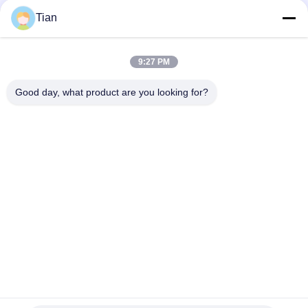
Sociale media
Tian
9:27 PM
Snel contact
Good day, what product are you looking for?
Telefoon
86--13625276829
E-mail
fannie.tian@gis-group.com.cn
Adres
Vloer 2, die 2, Ruijing-de Bouw, No.868, Jinshan-
Zuidenweg, Mudu-Stad, Wuzhong-District, Suzhou bouwen
Privacybeleid
|
Sitemap
China Goede kwaliteit Machine van de laser de Directe Weergave