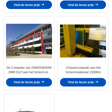
Kadergrootte
Vind de beste prijs
Vind de beste prijs
De Computer van 20W/25W/30W
UVlasercomputer aan het
DMD DLP aan het Scherm die
Schermmateriaal 1500KG
Machine met Auto blootstellen die
Weergavesysteem concentreren
Vind de beste prijs
Vind de beste prijs