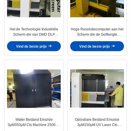
Het de Technologie Industriële
Hoge Resolutiecomputer aan het
Scherm die van DMD DLP
Scherm die de Golflengte
Machine 1270dpi 1500KG
405±5nm blootstellen van de
blootstellen
Machinelaser
Vind de beste prijs
Vind de beste prijs
Water Bestand Emulsie
Oplosbare Bestand Emulsie
3μM350μM Cts Machine 2500dpi
3μM150μM UV Laser Cts
voor PCB
Machine 400mm*500mm Min.