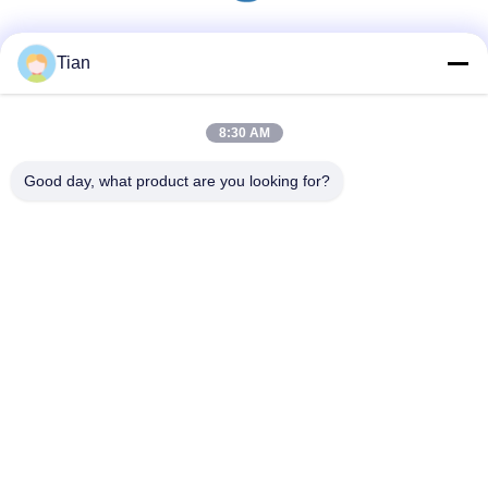
Sociale media
Tian
8:30 AM
Snel contact
Good day, what product are you looking for?
Telefoon
86--13625276829
E-mail
fannie.tian@gis-group.com.cn
Adres
Vloer 2, die 2, Ruijing-de Bouw, No.868, Jinshan-
Zuidenweg, Mudu-Stad, Wuzhong-District, Suzhou bouwen
Privacybeleid
|
Sitemap