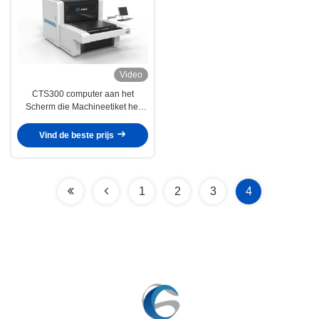
Video
CTS300 computer aan het
Scherm die Machineetiket het
Automatische Aanpassen
blootstellen
Vind de beste prijs
1
2
3
4