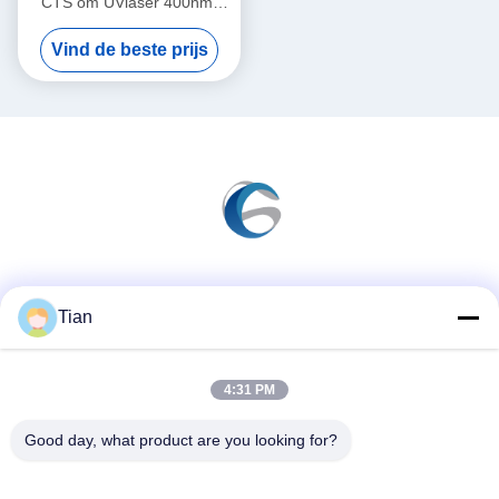
CTS om UVlaser 400nm-
410nm te onderzoeken
Vind de beste prijs
Sociale media
Tian
4:31 PM
Snel contact
Telefoon
Good day, what product are you looking for?
86--13625276829