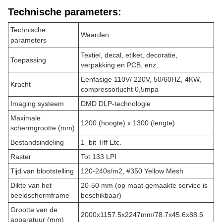
Technische parameters:
Technische
Waarden
parameters
Textiel, decal, etiket, decoratie,
Toepassing
verpakking en PCB, enz.
Eenfasige 110V/ 220V, 50/60HZ, 4KW,
Kracht
compressorlucht 0,5mpa
Imaging systeem
DMD DLP-technologie
Maximale
1200 (hoogte) x 1300 (lengte)
schermgrootte (mm)
Bestandsindeling
1_bit Tiff Etc.
Raster
Tot 133 LPI
Tijd van blootstelling
120-240s/m2, #350 Yellow Mesh
Dikte van het
20-50 mm (op maat gemaakte service is
beeldschermframe
beschikbaar)
Grootte van de
2000x1157.5x2247mm/78.7x45.6x88.5
apparatuur (mm)