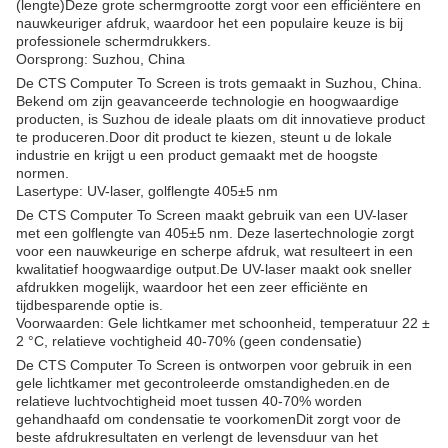
(lengte)Deze grote schermgrootte zorgt voor een efficiëntere en
nauwkeuriger afdruk, waardoor het een populaire keuze is bij
professionele schermdrukkers.
Oorsprong: Suzhou, China
De CTS Computer To Screen is trots gemaakt in Suzhou, China.
Bekend om zijn geavanceerde technologie en hoogwaardige
producten, is Suzhou de ideale plaats om dit innovatieve product
te produceren.Door dit product te kiezen, steunt u de lokale
industrie en krijgt u een product gemaakt met de hoogste
normen.
Lasertype: UV-laser, golflengte 405±5 nm
De CTS Computer To Screen maakt gebruik van een UV-laser
met een golflengte van 405±5 nm. Deze lasertechnologie zorgt
voor een nauwkeurige en scherpe afdruk, wat resulteert in een
kwalitatief hoogwaardige output.De UV-laser maakt ook sneller
afdrukken mogelijk, waardoor het een zeer efficiënte en
tijdbesparende optie is.
Voorwaarden: Gele lichtkamer met schoonheid, temperatuur 22 ±
2 °C, relatieve vochtigheid 40-70% (geen condensatie)
De CTS Computer To Screen is ontworpen voor gebruik in een
gele lichtkamer met gecontroleerde omstandigheden.en de
relatieve luchtvochtigheid moet tussen 40-70% worden
gehandhaafd om condensatie te voorkomenDit zorgt voor de
beste afdrukresultaten en verlengt de levensduur van het