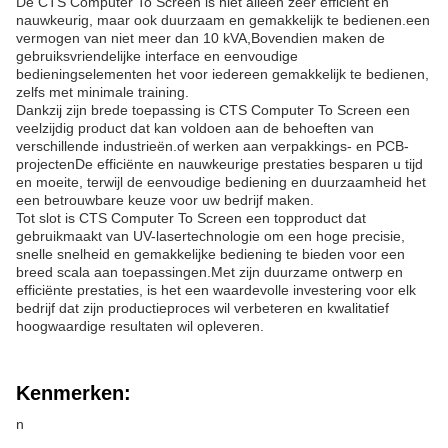
De CTS Computer To Screen is niet alleen zeer efficiënt en
nauwkeurig, maar ook duurzaam en gemakkelijk te bedienen.een
vermogen van niet meer dan 10 kVA,Bovendien maken de
gebruiksvriendelijke interface en eenvoudige
bedieningselementen het voor iedereen gemakkelijk te bedienen,
zelfs met minimale training.
Dankzij zijn brede toepassing is CTS Computer To Screen een
veelzijdig product dat kan voldoen aan de behoeften van
verschillende industrieën.of werken aan verpakkings- en PCB-
projectenDe efficiënte en nauwkeurige prestaties besparen u tijd
en moeite, terwijl de eenvoudige bediening en duurzaamheid het
een betrouwbare keuze voor uw bedrijf maken.
Tot slot is CTS Computer To Screen een topproduct dat
gebruikmaakt van UV-lasertechnologie om een hoge precisie,
snelle snelheid en gemakkelijke bediening te bieden voor een
breed scala aan toepassingen.Met zijn duurzame ontwerp en
efficiënte prestaties, is het een waardevolle investering voor elk
bedrijf dat zijn productieproces wil verbeteren en kwalitatief
hoogwaardige resultaten wil opleveren.
Kenmerken:
n