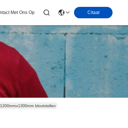
tact Met Ons Op
Citaat
e 1200mmx1300mm blootstellen