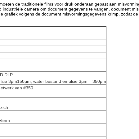
moeten de traditionele films voor druk onderaan gepast aan misvormi
sccd industriële camera om document gegevens te vangen, document mi
ch de grafiek volgens de document misvormingsgegevens krimp, zodat 
MD DLP
lsie 3μm150μm, water bestand emulsie 3μm 350μm
netwerk van #350
zich
5±5nm