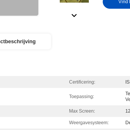
Vind 
ctbeschrijving
Certificering:
I
Te
Toepassing:
Ve
Max Screen:
1
Weergavesysteem:
D