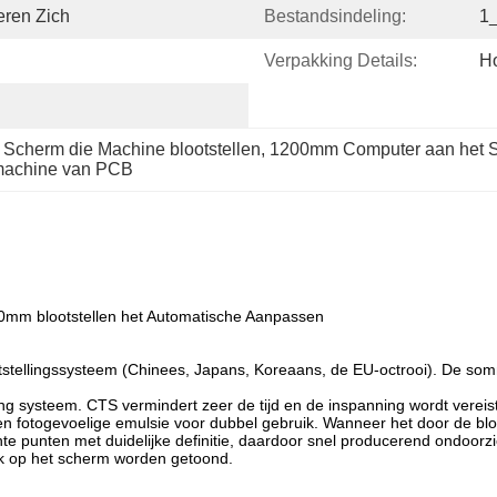
ren Zich
Bestandsindeling:
1_
Verpakking Details:
Ho
Scherm die Machine blootstellen
, 
1200mm Computer aan het Sc
smachine van PCB
m blootstellen het Automatische Aanpassen
stellingssysteem (Chinees, Japans, Koreaans, de EU-octrooi). De so
g systeem. CTS vermindert zeer de tijd en de inspanning wordt vereis
en fotogevoelige emulsie voor dubbel gebruik. Wanneer het door de bl
 punten met duidelijke definitie, daardoor snel producerend ondoorzich
ijk op het scherm worden getoond.