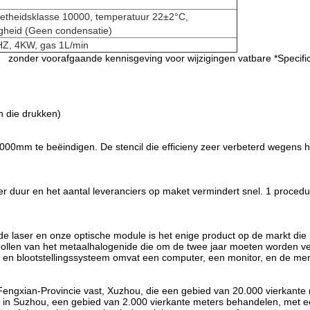
netheidsklasse 10000, temperatuur 22±2°C,
gheid (Geen condensatie)
HZ, 4KW, gas 1L/min
 voor wijzigingen vatbare *Specificat
en die drukken)
00mm te beëindigen. De stencil die efficieny zeer verbeterd wegens h
eer duur en het aantal leveranciers op maket vermindert snel. 1 proce
e laser en onze optische module is het enige product op de markt die
e bollen van het metaalhalogenide die om de twee jaar moeten worden v
en blootstellingssysteem omvat een computer, een monitor, en de me
Fengxian-Provincie vast, Xuzhou, die een gebied van 20.000 vierkante
 in Suzhou, een gebied van 2.000 vierkante meters behandelen, met 