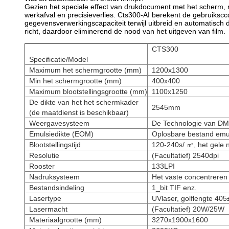
Gezien het speciale effect van drukdocument met het scherm, 
werkafval en precisieverlies. Cts300-AI berekent de gebruik
gegevensverwerkingscapaciteit terwijl uitbreid en automatis
richt, daardoor eliminerend de nood van het uitgeven van film.
CTS300
Specificatie/Model
Maximum het schermgrootte (mm)
1200x1300
Min het schermgrootte (mm)
400x400
Maximum blootstellingsgrootte (mm)
1100x1250
De dikte van het het schermkader
2545mm
(de maatdienst is beschikbaar)
Weergavesysteem
De Technologie van D
Emulsiedikte (EOM)
Oplosbare bestand emu
Blootstellingstijd
120-240s/ ㎡, het gele 
Resolutie
(Facultatief) 2540dpi
Rooster
133LPI
Nadruksysteem
Het vaste concentreren 
Bestandsindeling
1_bit TIF enz.
Lasertype
UVlaser, golflengte 40
Lasermacht
(Facultatief) 20W/25W
Materiaalgrootte (mm)
3270x1900x1600