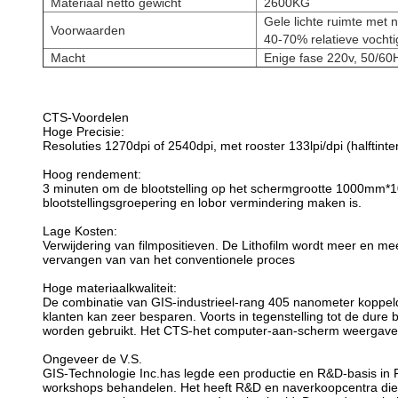
Materiaal netto gewicht
2600KG
Gele lichte ruimte met 
Voorwaarden
40-70% relatieve vochti
Macht
Enige fase 220v, 50/60
zonder voorafgaande kennisgeving
CTS-Voordelen
Hoge Precisie:
Resoluties 1270dpi of 2540dpi, met rooster 133lpi/dpi (halftint
Hoog rendement:
3 minuten om de blootstelling op het schermgrootte 1000mm*10
blootstellingsgroepering en lobor vermindering maken is.
Lage Kosten:
Verwijdering van filmpositieven. De Lithofilm wordt meer en m
vervangen van van het conventionele proces
Hoge materiaalkwaliteit:
De combinatie van GIS-industrieel-rang 405 nanometer koppeld
klanten kan zeer besparen. Voorts in tegenstelling tot de dur
worden gebruikt. Het CTS-het computer-aan-scherm weergave 
Ongeveer de V.S.
GIS-Technologie Inc.has legde een productie en R&D-basis in 
workshops behandelen. Het heeft R&D en naverkoopcentra die