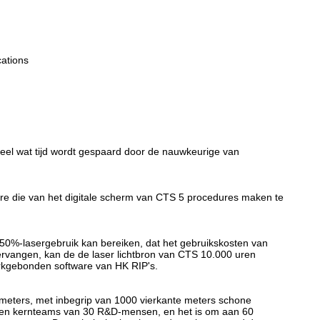
ions
eel wat tijd wordt gespaard door de nauwkeurige van
dure die van het digitale scherm van CTS 5 procedures maken te
 50%-lasergebruik kan bereiken, dat het gebruikskosten van
ervangen, kan de de laser lichtbron van CTS 10.000 uren
rkgebonden software van HK RIP's.
 meters, met inbegrip van 1000 vierkante meters schone
een kernteams van 30 R&D-mensen, en het is om aan 60