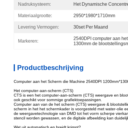
Nadruksysteem:
Het Dynamische Concentre
Materiaalgrootte:
2950*1980*1710mm
Levering Vermogen:
30set Per Maand
2540DPI computer aan het 
Markeren:
1300mm de blootstelling
Productbeschrijving
Computer aan het Scherm die Machine 2540DPI 1200mm*1300m
Het computer-aan-scherm (CTS)
CTS is een het computer-aan-scherm (CTS) weergave en bloot
ook geschikt voor sommige grafiektoepassingen.
Computer aan van de het scherm (CTS) weergave & blootstellin
scherm in het het schermkader is voorgesteld met water-olie e
de weergavetechnologie van DMD tot het vorm scherpe vierkante
stencil worden gewassen, en de digitale afbeelding kan duidel
Wat uit automatisch en breidt krimpt?