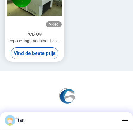
Video
PCB UV-
exposeringsmachine, Laser
Direct Imaging Machine
Vind de beste prijs
1270dip
Sociale media
Tian