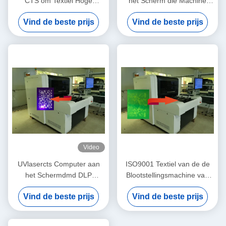
CTS om Textiel Hoge
het Scherm die Machine
Precisie 900x1000mm te
blootstellen
Vind de beste prijs
Vind de beste prijs
onderzoeken
Video
UVlasercts Computer aan
ISO9001 Textiel van de de
het Schermdmd DLP
Blootstellingsmachine van
Technologie
laser de Directe PCB UV
Vind de beste prijs
Vind de beste prijs