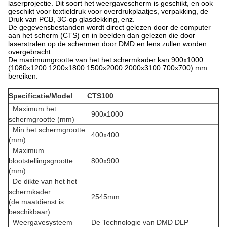
laserprojectie. Dit soort het weergavescherm is geschikt, en ook
geschikt voor textieldruk voor overdrukplaatjes, verpakking, de
Druk van PCB, 3C-op glasdekking, enz.
De gegevensbestanden wordt direct gelezen door de computer
aan het scherm (CTS) en in beelden dan gelezen die door
laserstralen op de schermen door DMD en lens zullen worden
overgebracht.
De maximumgrootte van het het schermkader kan 900x1000
(1080x1200 1200x1800 1500x2000 2000x3100 700x700) mm
bereiken.
Specificatie/Model
CTS100
Maximum het
900x1000
schermgrootte (mm)
Min het schermgrootte
400x400
(mm)
Maximum
blootstellingsgrootte
800x900
(mm)
De dikte van het het
schermkader
2545mm
(de maatdienst is
beschikbaar)
Weergavesysteem
De Technologie van DMD DLP