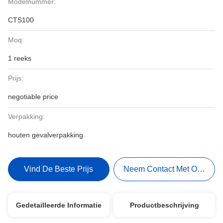
Modelnummer:
CTS100
Moq:
1 reeks
Prijs:
negotiable price
Verpakking:
houten gevalverpakking
Vind De Beste Prijs
Neem Contact Met Ons Op
Gedetailleerde Informatie
Productbeschrijving