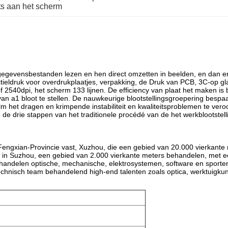
s aan het scherm
gevensbestanden lezen en hen direct omzetten in beelden, en dan en b
xtieldruk voor overdrukplaatjes, verpakking, de Druk van PCB, 3C-op gl
 2540dpi, het scherm 133 lijnen. De efficiency van plaat het maken is 
n a1 bloot te stellen. De nauwkeurige blootstellingsgroepering bespaa
m het dragen en krimpende instabiliteit en kwaliteitsproblemen te veroor
 de drie stappen van het traditionele procédé van de het werkblootstel
Fengxian-Provincie vast, Xuzhou, die een gebied van 20.000 vierkante
 in Suzhou, een gebied van 2.000 vierkante meters behandelen, met 
andelen optische, mechanische, elektrosystemen, software en sporten
nisch team behandelend high-end talenten zoals optica, werktuigkundi