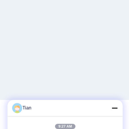
Tian
Snel contact
9:27 AM