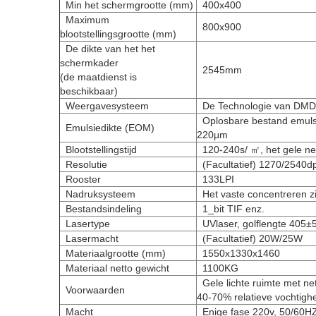
Min het schermgrootte (mm)
400x400
Maximum
800x900
blootstellingsgrootte (mm)
De dikte van het het
schermkader
2545mm
(de maatdienst is
beschikbaar)
Weergavesysteem
De Technologie van DM
Oplosbare bestand emul
Emulsiedikte (EOM)
220μm
Blootstellingstijd
120-240s/ ㎡, het gele ne
Resolutie
(Facultatief) 1270/2540dp
Rooster
133LPI
Nadruksysteem
Het vaste concentreren z
Bestandsindeling
1_bit TIF enz.
Lasertype
UVlaser, golflengte 405
Lasermacht
(Facultatief) 20W/25W
Materiaalgrootte (mm)
1550x1330x1460
Materiaal netto gewicht
1100KG
Gele lichte ruimte met ne
Voorwaarden
40-70% relatieve vochtigh
Macht
Enige fase 220v, 50/60H