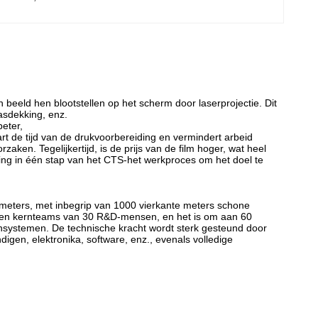
eeld hen blootstellen op het scherm door laserprojectie. Dit
asdekking, enz.
beter,
rt de tijd van de drukvoorbereiding en vermindert arbeid
zaken. Tegelijkertijd, is de prijs van de film hoger, wat heel
ling in één stap van het CTS-het werkproces om het doel te
 meters, met inbegrip van 1000 vierkante meters schone
een kernteams van 30 R&D-mensen, en het is om aan 60
systemen. De technische kracht wordt sterk gesteund door
gen, elektronika, software, enz., evenals volledige