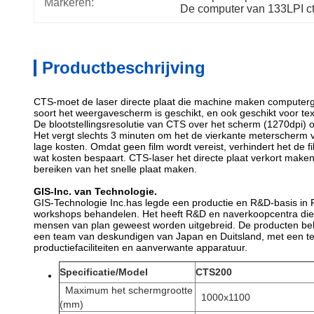
Markeren:
De computer van 133LPI ct
Productbeschrijving
CTS-moet de laser directe plaat die machine maken computerge
soort het weergavescherm is geschikt, en ook geschikt voor te
De blootstellingsresolutie van CTS over het scherm (1270dpi) of
Het vergt slechts 3 minuten om het de vierkante meterscherm va
lage kosten. Omdat geen film wordt vereist, verhindert het de fil
wat kosten bespaart. CTS-laser het directe plaat verkort maken
bereiken van het snelle plaat maken.
GIS-Inc. van Technologie.
GIS-Technologie Inc.has legde een productie en R&D-basis in 
workshops behandelen. Het heeft R&D en naverkoopcentra die
mensen van plan geweest worden uitgebreid. De producten beh
een team van deskundigen van Japan en Duitsland, met een tech
productiefaciliteiten en aanverwante apparatuur.
Specificatie/Model
CTS200
Maximum het schermgrootte
1000x1100
(mm)