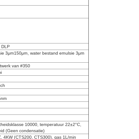
D DLP
sie 3μm150μm, water bestand emulsie 3μm
twerk van #350
i
ich
±5nm
theidsklasse 10000, temperatuur 22±2°C,
eid (Geen condensatie)
Z, 4KW (CTS200, CTS300), gas 1L/min