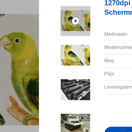
1270dpi
Scherm
Merknaam:
Modelnumme
Moq:
Prijs:
Leveringsterm