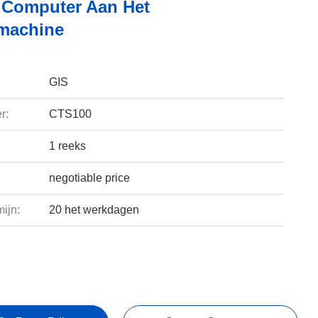
 Computer Aan Het
machine
GIS
r:
CTS100
1 reeks
negotiable price
ijn:
20 het werkdagen