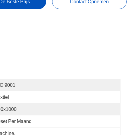
De Beste Prijs
Contact Opnemen
SO 9001
xtiel
00x1000
0set Per Maand
achine
, 