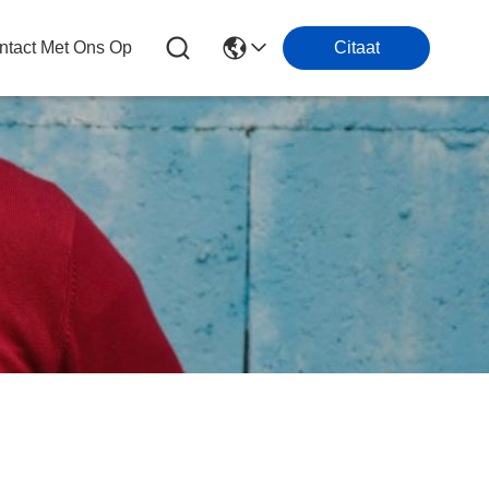
tact Met Ons Op
Citaat