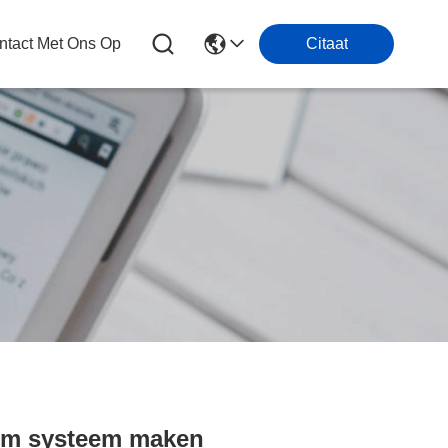
tact Met Ons Op
Citaat
erm systeem maken