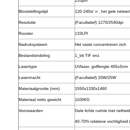
220μm
Blootstellingstijd
120-240s/ ㎡, het gele netwe
Resolutie
(Facultatief) 1270/2540dpi
Rooster
133LPI
Nadruksysteem
Het vaste concentreren zich
Bestandsindeling
1_bit TIF enz.
Lasertype
UVlaser, golflengte 405±5nm
Lasermacht
(Facultatief) 20W/25W
Materiaalgrootte (mm)
1550x1330x1460
Materiaal netto gewicht
1100KG
Voorwaarden
Gele lichte ruimte met nethe
40-70% relatieve vochtigheid