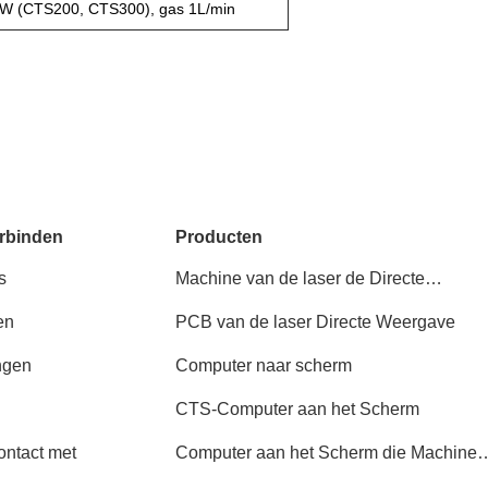
KW (CTS200, CTS300), gas 1L/min
rbinden
Producten
s
Machine van de laser de Directe
Weergave
en
PCB van de laser Directe Weergave
ngen
Computer naar scherm
CTS-Computer aan het Scherm
ntact met
Computer aan het Scherm die Machine
blootstellen