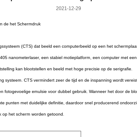
2021-12-29
van de het Schermdruk
llingssysteem (CTS) dat beeld een computerbeeld op een het schermplaat
05 nanometerlaser, een stabiel motieplatform, een computer met een e
telling kan blootstellen en beeld met hoge precisie op de serigrafie.
g systeem. CTS vermindert zeer de tijd en de inspanning wordt vereis
en fotogevoelige emulsie voor dubbel gebruik. Wanneer het door de bl
 punten met duidelijke definitie, daardoor snel producerend ondoorzich
ijk op het scherm worden getoond.