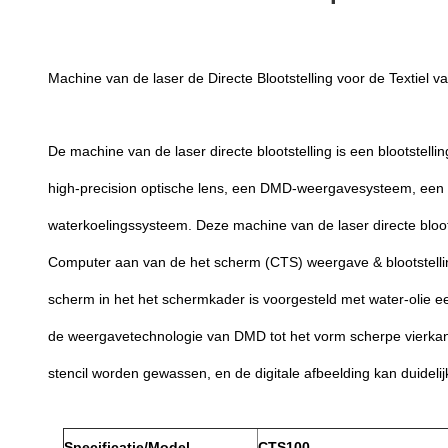
Machine van de laser de Directe Blootstelling voor de Textiel 
De machine van de laser directe blootstelling is een blootste
high-precision optische lens, een DMD-weergavesysteem, een 4
waterkoelingssysteem. Deze machine van de laser directe bloots
Computer aan van de het scherm (CTS) weergave & blootstellin
scherm in het het schermkader is voorgesteld met water-olie e
de weergavetechnologie van DMD tot het vorm scherpe vierkante
stencil worden gewassen, en de digitale afbeelding kan duidel
Specificatie/Model
CTS100