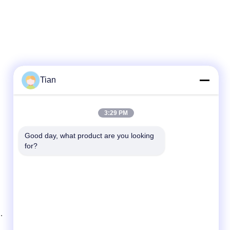
Tian
Snel contact
3:29 PM
Telefoon
Good day, what product are you looking 
for?
86--13625276829
E-mail
fannie.tian@gis-group.com.cn
Adres
Vloer 2, die 2, Ruijing-de Bouw, No.868,
Jinshan-Zuidenweg, Mudu-Stad, Wuzhong-
District, Suzhou bouwen