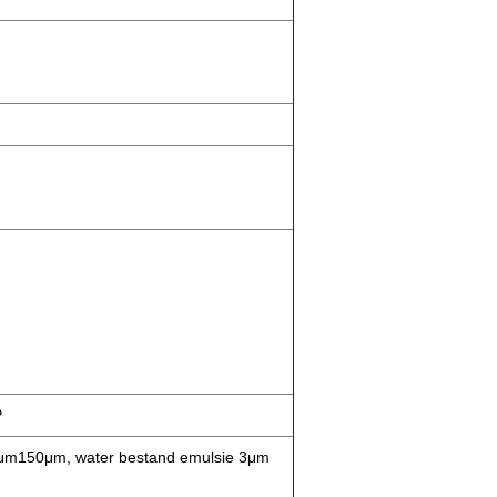
P
3μm150μm, water bestand emulsie 3μm