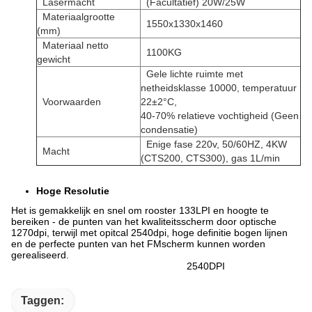
Lasermacht
(Facultatief) 20W/25W
Materiaalgrootte
1550x1330x1460
(mm)
Materiaal netto
1100KG
gewicht
Gele lichte ruimte met
netheidsklasse 10000, temperatuur
Voorwaarden
22±2°C,
40-70% relatieve vochtigheid (Geen
condensatie)
Enige fase 220v, 50/60HZ, 4KW
Macht
(CTS200, CTS300), gas 1L/min
Hoge Resolutie
Het is gemakkelijk en snel om rooster 133LPI en hoogte te
bereiken - de punten van het kwaliteitsscherm door optische
1270dpi, terwijl met opitcal 2540dpi, hoge definitie bogen lijnen
en de perfecte punten van het FMscherm kunnen worden
gerealiseerd.
2540DPI
Taggen: