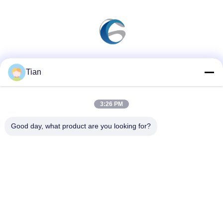
Sociale media
Tian
3:26 PM
Snel contact
Good day, what product are you looking for?
Telefoon
86--13625276829
E-mail
fannie.tian@gis-group.com.cn
Adres
Vloer 2, die 2, Ruijing-de Bouw, No.868, Jinshan-