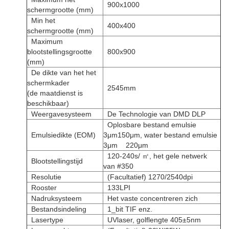
900x1000
schermgrootte (mm)
Min het
400x400
schermgrootte (mm)
Maximum
blootstellingsgrootte
800x900
(mm)
De dikte van het het
schermkader
2545mm
(de maatdienst is
beschikbaar)
Weergavesysteem
De Technologie van DMD DLP
Oplosbare bestand emulsie
Emulsiedikte (EOM)
3μm150μm, water bestand emulsie
3μm 220μm
120-240s/ ㎡, het gele netwerk
Blootstellingstijd
van #350
Resolutie
(Facultatief) 1270/2540dpi
Rooster
133LPI
Nadruksysteem
Het vaste concentreren zich
Bestandsindeling
1_bit TIF enz.
Lasertype
UVlaser, golflengte 405±5nm