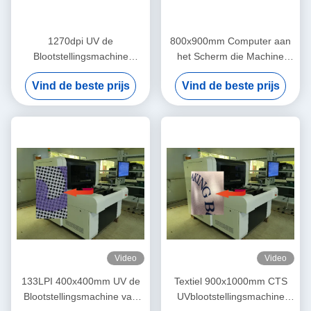
1270dpi UV de
800x900mm Computer aan
Blootstellingsmachine
het Scherm die Machine
900x1000mm van PCB de
133LPI blootstellen
Vind de beste prijs
Vind de beste prijs
Technologie van DMD DLP
Video
Video
133LPI 400x400mm UV de
Textiel 900x1000mm CTS
Blootstellingsmachine van
UVblootstellingsmachine